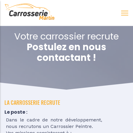
Aller
au
contenu
principal
Votre carrossier recrute
Postulez en nous
contactant !
LA CARROSSERIE RECRUTE
Le poste :
Dans le cadre de notre développement,
nous recrutons un Carrossier Peintre.
Vos missions consisteront à :